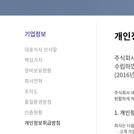
개인
기업정보
대표이사 인사말
주식회사
핵심가치
수립하였
장비보유현황
(2016
회사연혁
조직도
주식회사 네
원활하게 처
품질환경방침
인증현황
1. 개
개인정보취급방침
회사는 다음
- 고객 가